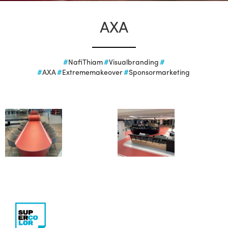
AXA
#
NafiThiam
#
Visualbranding
#
#
AXA
#
Extrememakeover
#
Sponsormarketing