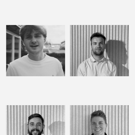
Thibault
Pippa
Operational Manager
Office Dog
Nicola
Robin
All-round Placement
Project coordinator
Technician