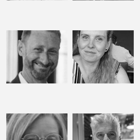
Michel
José Pepe
All-round Placement
Founder/Public Relations
Technician
Andrew
Tessa
All-round Placement
Finisher/Placement
Technician
Technician