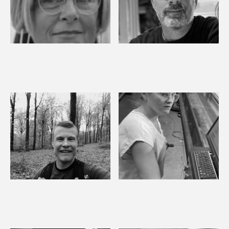
Nancy
Frederik
Administration &
Pre-press
Accounting
Stijn
Tamara
Warehouse & Workshop
Pre-press