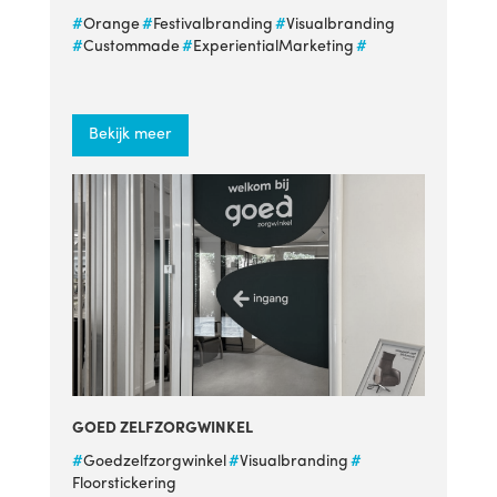
#
Orange
#
Festivalbranding
#
Visualbranding
#
Custommade
#
ExperientialMarketing
#
Bekijk meer
GOED ZELFZORGWINKEL
#
Goedzelfzorgwinkel
#
Visualbranding
#
Floorstickering