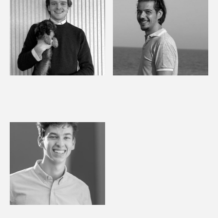
Basil
Mustafa
All-round Placement
Business Developer
Technician
Wouter