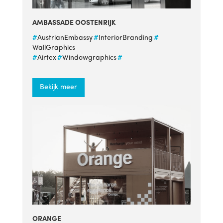
AMBASSADE OOSTENRIJK
#
AustrianEmbassy
#
InteriorBranding
#
WallGraphics
#
Airtex
#
Windowgraphics
#
Bekijk meer
ORANGE