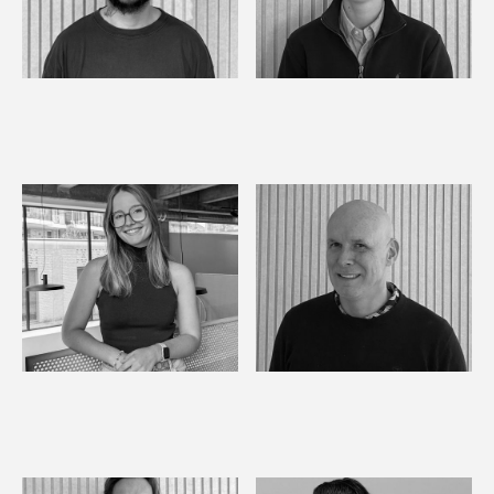
Jamie
Tjana
Operator
Planning Coordinator
Emmy
Tim
Calculator/Project
Digital Marketeer
Manager